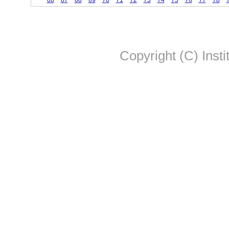
66
67
68
69
70
71
72
73
74
75
76
77
78
Copyright (C) Insti