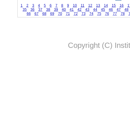
1
2
3
4
5
6
7
8
9
10
11
12
13
14
15
16
1
35
36
37
38
39
40
41
42
43
44
45
46
47
48
66
67
68
69
70
71
72
73
74
75
76
77
78
Copyright (C) Insti