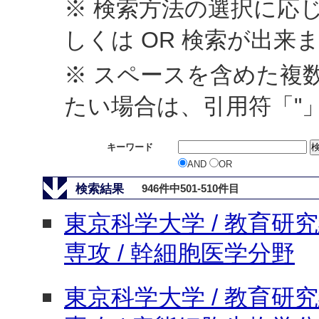
※ 検索方法の選択に応じ
しくは OR 検索が出来
※ スペースを含めた複
たい場合は、引用符「"
キーワード
AND
OR
検索結果
946件中501-510件目
東京科学大学 / 教育研究
専攻 / 幹細胞医学分野
東京科学大学 / 教育研究