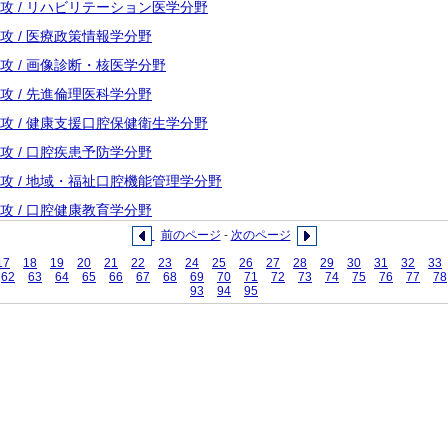
学専攻 / リハビリテーション医学分野
専攻 / 医療政策情報学分野
専攻 / 画像診断・核医学分野
専攻 / 先進倫理医科学分野
学専攻 / 健康支援口腔保健衛生学分野
専攻 / 口腔疾患予防学分野
学専攻 / 地域・福祉口腔機能管理学分野
専攻 / 口腔健康教育学分野
前のページ
-
次のページ
17
18
19
20
21
22
23
24
25
26
27
28
29
30
31
32
33
62
63
64
65
66
67
68
69
70
71
72
73
74
75
76
77
78
93
94
95