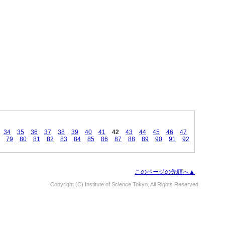
34
35
36
37
38
39
40
41
42
43
44
45
46
47
79
80
81
82
83
84
85
86
87
88
89
90
91
92
このページの先頭へ▲
Copyright (C) Institute of Science Tokyo, All Rights Reserved.