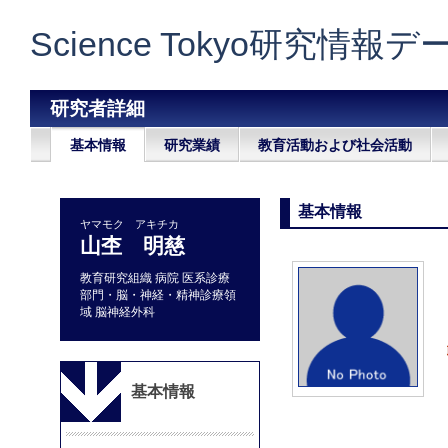
Science Tokyo研究情報
研究者詳細
基本情報
研究業績
教育活動および社会活動
基本情報
ヤマモク アキチカ
山杢 明慈
教育研究組織 病院 医系診療
部門・脳・神経・精神診療領
域 脳神経外科
基本情報