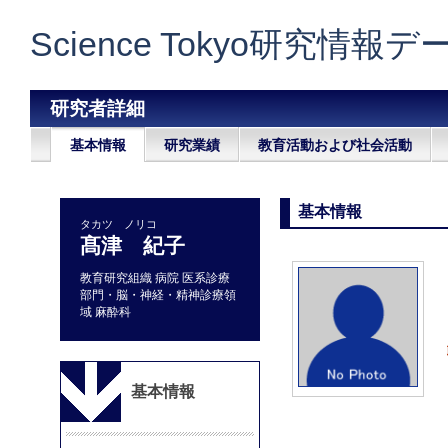
Science Tokyo研究情報
研究者詳細
基本情報
研究業績
教育活動および社会活動
基本情報
タカツ ノリコ
髙津 紀子
教育研究組織 病院 医系診療
部門・脳・神経・精神診療領
域 麻酔科
基本情報