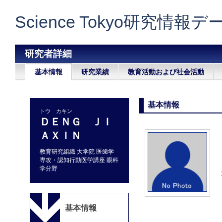
Science Tokyo研究情報
研究者詳細
基本情報
研究業績
教育活動および社会活動
基本情報
トウ カキン
ＤＥＮＧ ＪＩ
ＡＸＩＮ
教育研究組織 大学院 医歯学
専攻・認知行動医学講座 眼科
学分野
基本情報