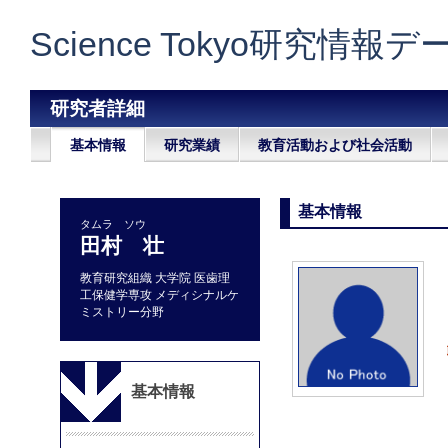
Science Tokyo研究情報
研究者詳細
基本情報
研究業績
教育活動および社会活動
基本情報
タムラ ソウ
田村 壮
教育研究組織 大学院 医歯理
工保健学専攻 メディシナルケ
ミストリー分野
基本情報