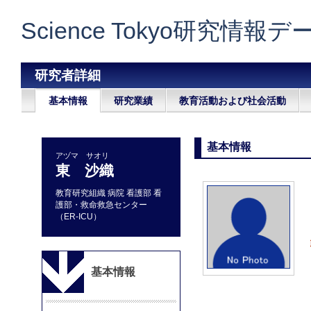
Science Tokyo研究情報
研究者詳細
基本情報
研究業績
教育活動および社会活動
基本情報
アヅマ サオリ
東 沙織
教育研究組織 病院 看護部 看
護部・救命救急センター
（ER-ICU）
基本情報