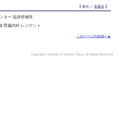
【 表示 ／
非表示
】
センター 臨床研修医
域 腎臓内科 レジデント
このページの先頭へ▲
Copyright © Institute of Science Tokyo, All Rights Reserved.