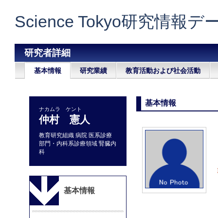
Science Tokyo研究情報
研究者詳細
基本情報
研究業績
教育活動および社会活動
基本情報
ナカムラ ケント
仲村 憲人
教育研究組織 病院 医系診療
部門・内科系診療領域 腎臓内
科
基本情報