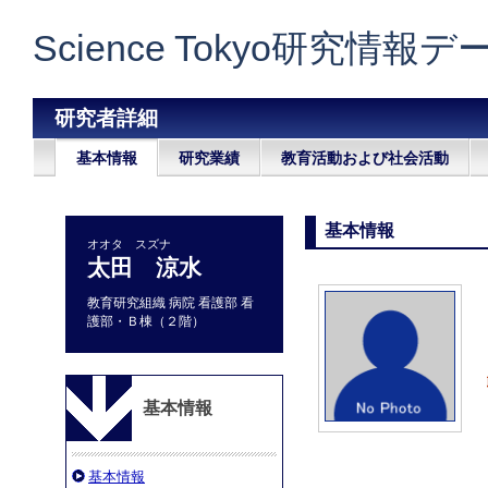
Science Tokyo研究情報
研究者詳細
基本情報
研究業績
教育活動および社会活動
基本情報
オオタ スズナ
太田 涼水
教育研究組織 病院 看護部 看
護部・Ｂ棟（２階）
基本情報
基本情報