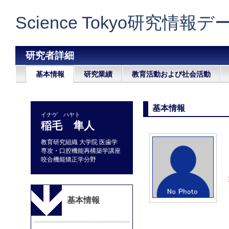
Science Tokyo研究情報
研究者詳細
基本情報
研究業績
教育活動および社会活動
基本情報
イナゲ ハヤト
稲毛 隼人
教育研究組織 大学院 医歯学
専攻・口腔機能再構築学講座
咬合機能矯正学分野
基本情報