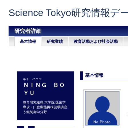
Science Tokyo研究情報
研究者詳細
基本情報
研究業績
教育活動および社会活動
基本情報
ネイ ハクウ
ＮＩＮＧ ＢＯ
ＹＵ
教育研究組織 大学院 医歯学
専攻・口腔機能再構築学講座
う蝕制御学分野