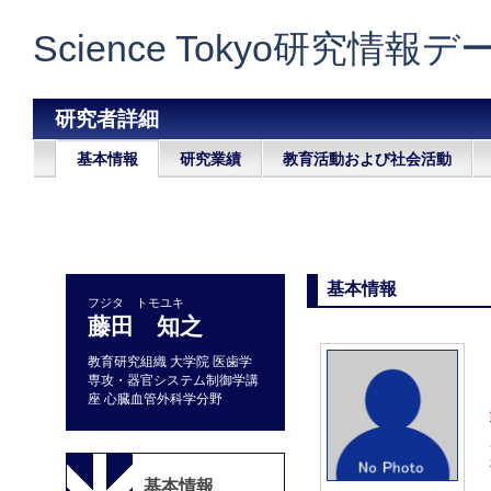
Science Tokyo研究情報
研究者詳細
基本情報
研究業績
教育活動および社会活動
基本情報
フジタ トモユキ
藤田 知之
教育研究組織 大学院 医歯学
専攻・器官システム制御学講
座 心臓血管外科学分野
基本情報