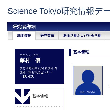
Science Tokyo研究情報
研究者詳細
基本情報
研究業績
教育活動および社会活動
基本情報
フジムラ ユウ
藤村 優
教育研究組織 病院 看護部 看
護部・救命救急センター
（ER-HCU）
基本情報