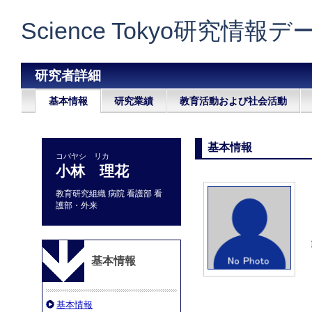
Science Tokyo研究情報
研究者詳細
基本情報
研究業績
教育活動および社会活動
基本情報
コバヤシ リカ
小林 理花
教育研究組織 病院 看護部 看
護部・外来
基本情報
基本情報