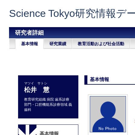
Science Tokyo研究情報
研究者詳細
基本情報
研究業績
教育活動および社会活動
基本情報
マツイ サトシ
松井 慧
教育研究組織 病院 歯系診療
部門・口腔機能系診療領域 義
歯科
基本情報