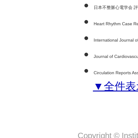
日本不整脈心電学会 
Heart Rhythm Case Rep
International Journal o
Journal of Cardiovascu
Circulation Reports Ass
▼全件表
Copyright © Insti