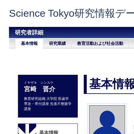
Science Tokyo研究情報
研究者詳細
基本情報
研究業績
教育活動および社会活動
基本情
ミヤザキ シンスケ
宮﨑 晋介
教育研究組織 大学院 医歯学
専攻・寄付講座 先進不整脈学
講座
基本情報