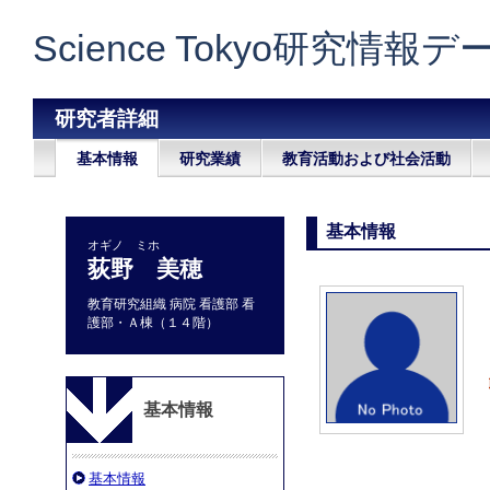
Science Tokyo研究情報
研究者詳細
基本情報
研究業績
教育活動および社会活動
基本情報
オギノ ミホ
荻野 美穂
教育研究組織 病院 看護部 看
護部・Ａ棟（１４階）
基本情報
基本情報