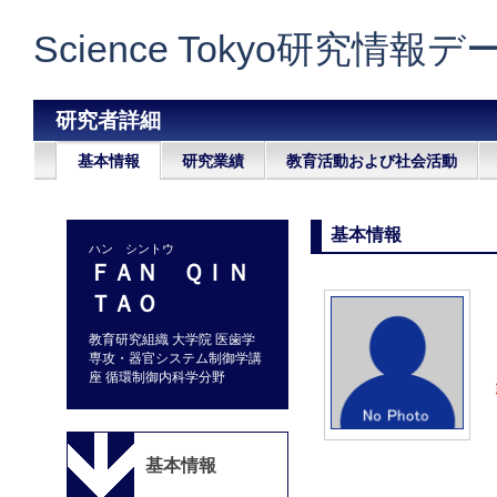
Science Tokyo研究情報
研究者詳細
基本情報
研究業績
教育活動および社会活動
基本情報
ハン シントウ
ＦＡＮ ＱＩＮ
ＴＡＯ
教育研究組織 大学院 医歯学
専攻・器官システム制御学講
座 循環制御内科学分野
基本情報