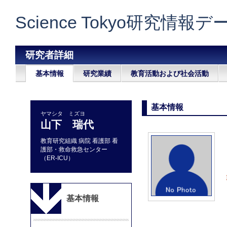
Science Tokyo研究情報
研究者詳細
基本情報
研究業績
教育活動および社会活動
基本情報
ヤマシタ ミズヨ
山下 瑞代
教育研究組織 病院 看護部 看
護部・救命救急センター
（ER-ICU）
基本情報