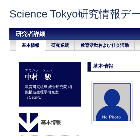
Science Tokyo研究情報
研究者詳細
基本情報
研究業績
教育活動および社会活動
基本情報
ナカムラ シュン
中村 駿
教育研究組織 総合研究院 細
胞構造生理学研究室
（CeSPL）
基本情報