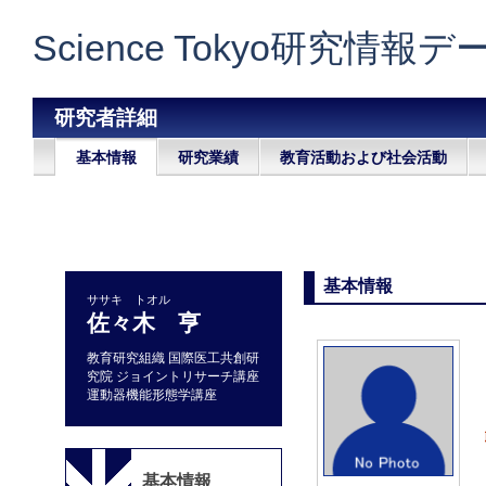
Science Tokyo研究情報
研究者詳細
基本情報
研究業績
教育活動および社会活動
基本情報
ササキ トオル
佐々木 亨
教育研究組織 国際医工共創研
究院 ジョイントリサーチ講座
運動器機能形態学講座
基本情報