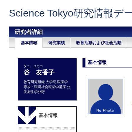
Science Tokyo研究情報
研究者詳細
基本情報
研究業績
教育活動および社会活動
基本情報
タニ ユカコ
谷 友香子
教育研究組織 大学院 医歯学
専攻・環境社会医歯学講座 公
衆衛生学分野
基本情報