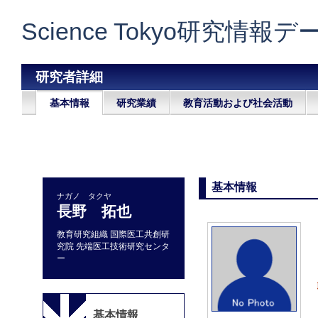
Science Tokyo研究情報
研究者詳細
基本情報
研究業績
教育活動および社会活動
基本情報
ナガノ タクヤ
長野 拓也
教育研究組織 国際医工共創研
究院 先端医工技術研究センタ
ー
基本情報