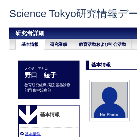
Science Tokyo研究情報
研究者詳細
基本情報
研究業績
教育活動および社会活動
基本情報
ノグチ アヤコ
野口 綾子
教育研究組織 病院 基盤診療
部門 集中治療部
基本情報
基本情報