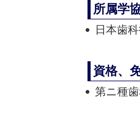
所属学
日本歯科
資格、
第ニ種歯