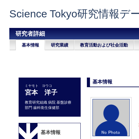
Science Tokyo研究情報
研究者詳細
基本情報
研究業績
教育活動および社会活動
基本情報
ミヤモト ヨウコ
宮本 洋子
教育研究組織 病院 基盤診療
部門 歯科衛生保健部
基本情報