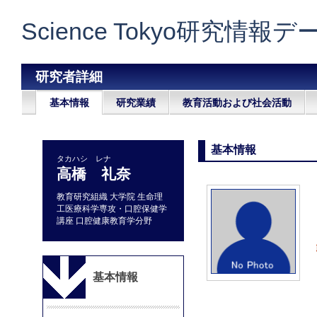
Science Tokyo研究情報
研究者詳細
基本情報
研究業績
教育活動および社会活動
基本情報
タカハシ レナ
高橋 礼奈
教育研究組織 大学院 生命理
工医療科学専攻・口腔保健学
講座 口腔健康教育学分野
基本情報