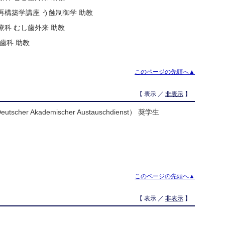
再構築学講座 う蝕制御学 助教
療科 むし歯外来 助教
歯科 助教
このページの先頭へ▲
【 表示 ／
非表示
】
eutscher Akademischer Austauschdienst） 奨学生
このページの先頭へ▲
【 表示 ／
非表示
】