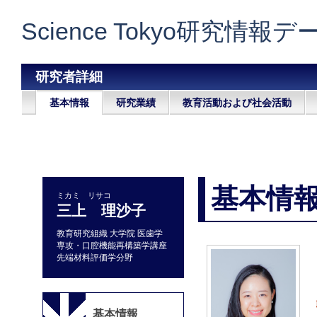
Science Tokyo研究情報
研究者詳細
基本情報
研究業績
教育活動および社会活動
基本情
ミカミ リサコ
三上 理沙子
教育研究組織 大学院 医歯学
専攻・口腔機能再構築学講座
先端材料評価学分野
基本情報