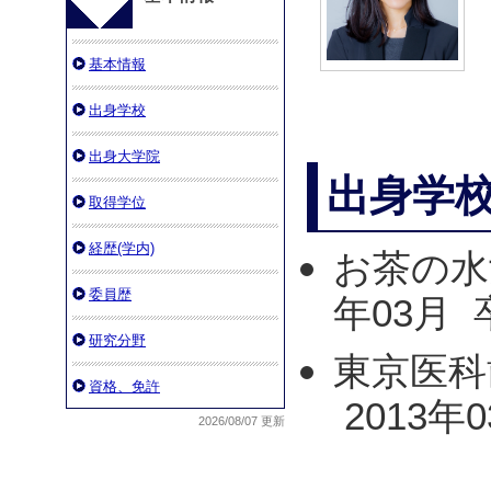
基本情報
出身学校
出身大学院
出身学
取得学位
経歴(学内)
お茶の水
委員歴
年03月 
研究分野
東京医科
資格、免許
2013年
2026/08/07 更新