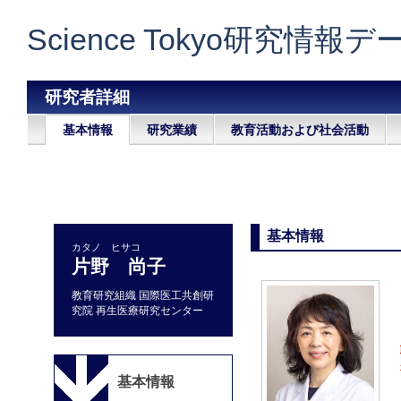
Science Tokyo研究情報
研究者詳細
基本情報
研究業績
教育活動および社会活動
基本情報
カタノ ヒサコ
片野 尚子
教育研究組織 国際医工共創研
究院 再生医療研究センター
基本情報