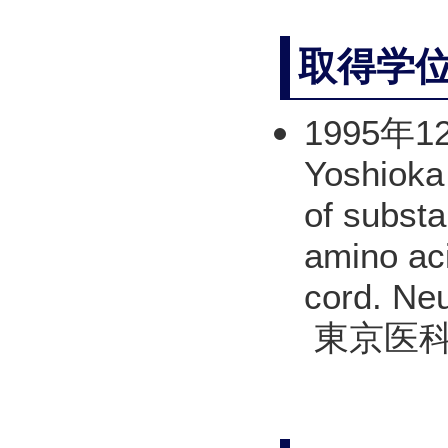
取得学
1995年12 
Yoshioka
of subst
amino aci
cord. Ne
東京医